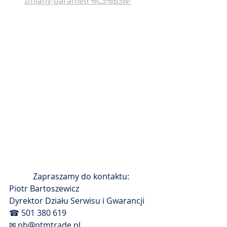
zmiany-parametr%C3%B3w-
Zapraszamy do kontaktu:
Piotr Bartoszewicz
Dyrektor Działu Serwisu i Gwarancji
☎ 501 380 619
✉ pb@ptmtrade.pl