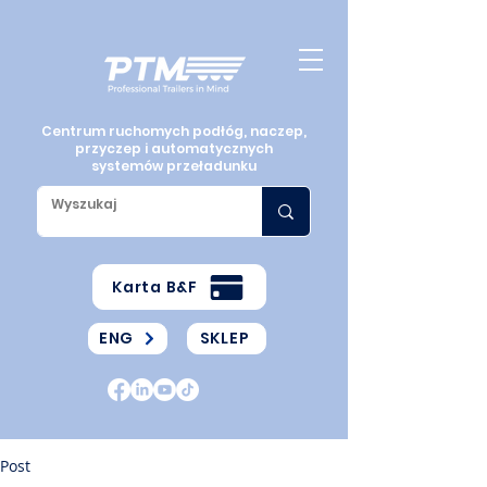
Centrum ruchomych podłóg, naczep,
przyczep i automatycznych
systemów przeładunku
Karta B&F
ENG
SKLEP
Post