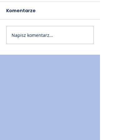
Komentarze
Napisz komentarz...
Akademia PTM cz. 60
Akademia PTM
📙
📙