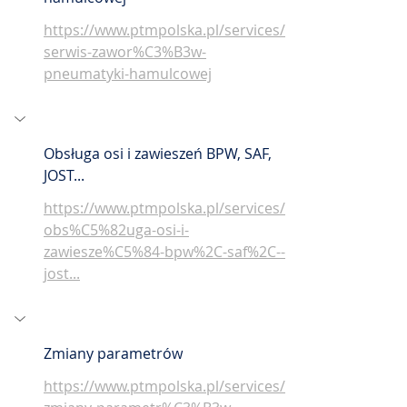
https://www.ptmpolska.pl/services/
serwis-zawor%C3%B3w-
pneumatyki-hamulcowej
Obsługa osi i zawieszeń BPW, SAF,  
JOST...
https://www.ptmpolska.pl/services/
obs%C5%82uga-osi-i-
zawiesze%C5%84-bpw%2C-saf%2C--
jost...
Zmiany parametrów 
https://www.ptmpolska.pl/services/