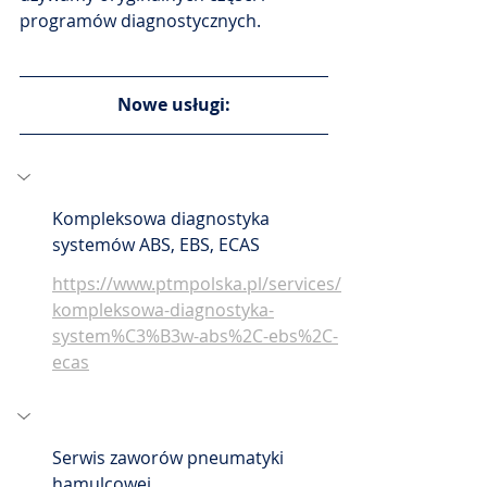
programów diagnostycznych.
Nowe usługi:
Kompleksowa diagnostyka 
systemów ABS, EBS, ECAS
https://www.ptmpolska.pl/services/
kompleksowa-diagnostyka-
system%C3%B3w-abs%2C-ebs%2C-
ecas
Serwis zaworów pneumatyki 
hamulcowej