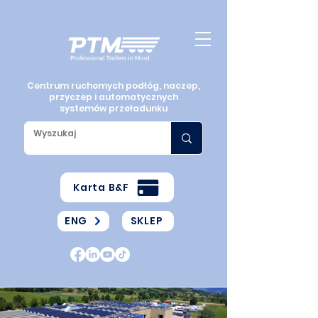
Centrum ruchomych podłóg, naczep,
przyczep i automatycznych
systemów przeładunku
Karta B&F
ENG
SKLEP