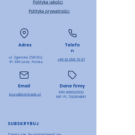
Polityka jakości
Polityka prywatności
Adres
Telefo
n
ul. Zgierska 250/252,
+48 42 658 10 97
91-364 Łódź, Polska
Email
Dane firmy
KRS
0000520332
biuro@ptmtrade.pl
NIP: PL
7262654841
SUBSKRYBUJ
Zapisz się, by pozostawać na