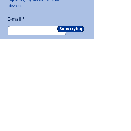
bieżąco.
E-mail
Subskrybuj
OFICJALNY DYSTRYBUTOR: