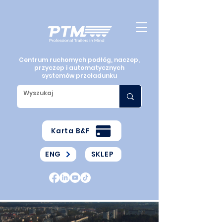
Centrum ruchomych podłóg, naczep,
przyczep i automatycznych
systemów przeładunku
Karta B&F
ENG
SKLEP