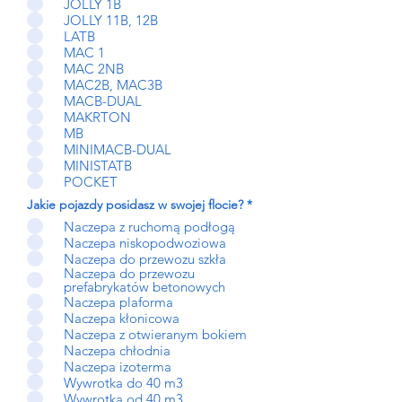
JOLLY 1B
m
a
JOLLY 11B, 12B
g
LATB
a
MAC 1
n
MAC 2NB
e
MAC2B, MAC3B
MACB-DUAL
MAKRTON
MB
MINIMACB-DUAL
MINISTATB
POCKET
W
Jakie pojazdy posidasz w swojej flocie?
*
y
Naczepa z ruchomą podłogą
m
a
Naczepa niskopodwoziowa
g
Naczepa do przewozu szkła
a
Naczepa do przewozu
n
prefabrykatów betonowych
e
Naczepa plaforma
Naczepa kłonicowa
Naczepa z otwieranym bokiem
Naczepa chłodnia
Naczepa izoterma
Wywrotka do 40 m3
Wywrotka od 40 m3