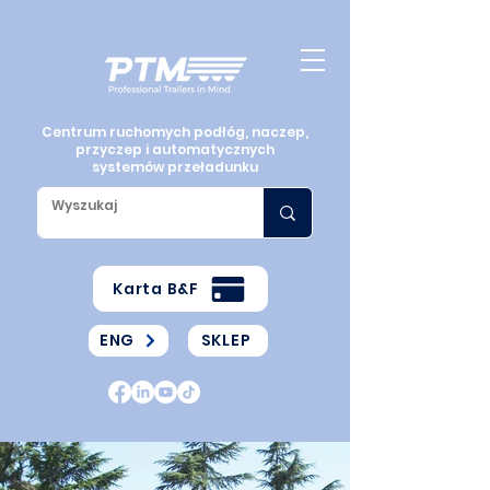
Centrum ruchomych podłóg, naczep,
przyczep i automatycznych
systemów przeładunku
Karta B&F
ENG
SKLEP