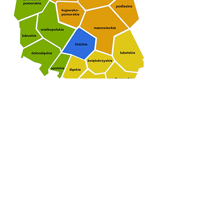
Jesteś zainteresowany
pojazdem?
Skontaktuj się z nami (wg
regionu w kolorze):
Piotr Bartoszewicz
Tel.
+48 501 380 619