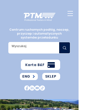
Centrum ruchomych podłóg, naczep,
przyczep i automatycznych
systemów przeładunku
Karta B&F
ENG
SKLEP