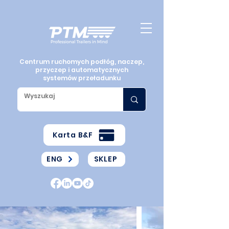
Centrum ruchomych podłóg, naczep,
przyczep i automatycznych
systemów przeładunku
Karta B&F
ENG
SKLEP