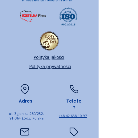
Polityka jakości
Polityka prywatności
Adres
Telefo
n
ul. Zgierska 250/252,
+48 42 658 10 97
91-364 Łódź, Polska