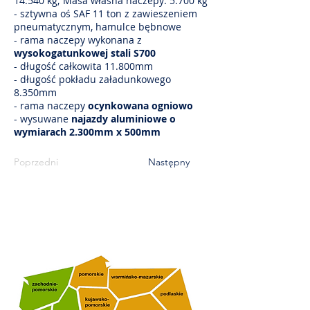
14.540 kg; Masa własna naczepy: 5.700 kg
- sztywna oś SAF 11 ton z zawieszeniem
pneumatycznym, hamulce bębnowe
- rama naczepy wykonana z
wysokogatunkowej stali S700
- długość całkowita 11.800mm
- długość pokładu załadunkowego
8.350mm
- rama naczepy
ocynkowana ogniowo
- wysuwane
najazdy aluminiowe o
wymiarach 2.300mm x 500mm
Poprzedni
Następny