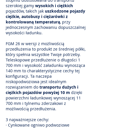
stopniu dostosowana do transportu
szerokiej gamy
wysokich i ciężkich
pojazdów, takich jak
uszkodzone pojazdy
ciężkie, autobusy i ciężarówki z
kontrolowaną temperaturą
, przy
jednoczesnym zachowaniu dopuszczalnej
wysokości ładunku.
FGM 26 w wersji z możliwością
przedłużenia to produkt ze średniej półki,
który spełnia wszystkie Twoje potrzeby.
Teleskopowe przedłużenie o długości 1
700 mm i wysokość załadunku wynosząca
140 mm to charakterystyczne cechy tej
konfiguracji. Ta naczepa
niskopodwoziowa jest idealnym
rozwiązaniem do
transportu dużych i
ciężkich pojazdów powyżej 10 m
dzięki
powierzchni ładunkowej wynoszącej 11
700 mm i tylnemu zderzakowi z
możliwością przedłużenia.
3 najważniejsze cechy:
· Cynkowane ogniwo podwoziowe