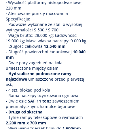
· Wysokość platformy niskopodwoziowej
220 mm
· Atestowane punkty mocowania
Specyfikacja:
- Podwozie wykonane ze stali o wysokiej
wytrzymałości S 500 / S 700
- Waga brutto: 28.000 kg; Ładowność:
19.000 kg; Masa własna naczepy: 9.000 kg
- Długość całkowita
13.540 mm
- Długość powierzchni ładunkowej
10.040
mm
- Dwie pary zagłębień na koła
umieszczone między osiami
-
Hydrauliczne podnoszone ramy
najazdowe
umieszczone przed pierwszą
osią
- 4 szt. blokad pod koła
- Rama naczepy ocynkowana ogniowa
- Dwie osie
SAF 11 ton
z zawieszeniem
pneumatycznym, hamulce bębnowe
-
Druga oś skrętna
- Tylne rampy teleskopowe o wymiarach
2.200 mm x 700 mm
- Wysuwany zderzak tylny do
1.600mm