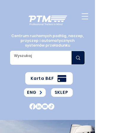
Centrum ruchomych podłóg, naczep,
przyczep i automatycznych
systemów przeładunku
Karta B&F
ENG
SKLEP