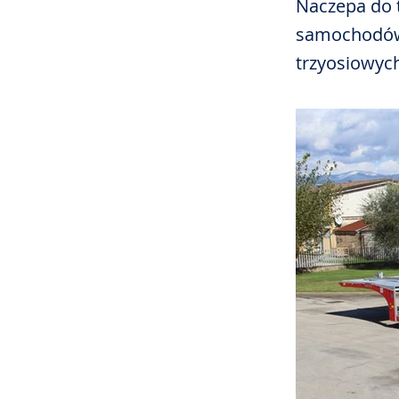
Naczepa do 
samochodów 
trzyosiowych