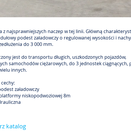
 z najsprawniejszych naczep w tej linii. Główną charakterys
dułowy podest załadowczy o regulowanej wysokości i nachy
zedłużenia do 3 000 mm.
zony jest do transportu długich, uszkodzonych pojazdów,
ch samochodów ciężarowych, do 3 jednostek ciągnących, 
wielu innych.
 cechy:
podest załadowczy
 platformy niskopodwoziowej 8m
drauliczna
rz katalog