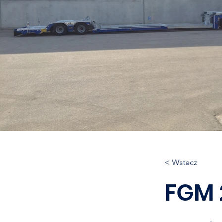
< Wstecz
FGM 