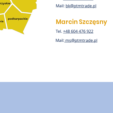
Mail:
bk@ptmtrade.pl
Marcin Szczęsny
Tel.
+48 604 476 922
Mail:
ms@ptmtrade.pl