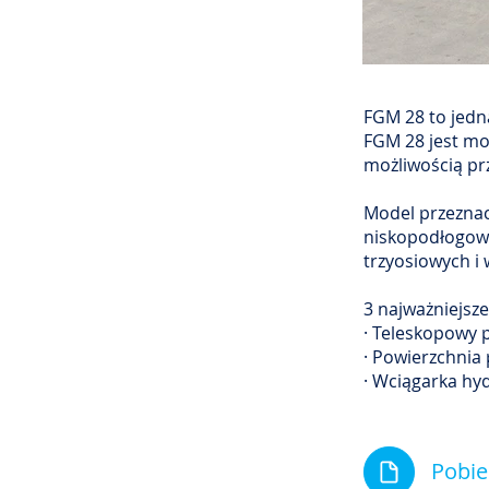
FGM 28 to jedna
FGM 28 jest mo
możliwością pr
Model przeznac
niskopodłogowy
trzyosiowych i 
3 najważniejsze
· Teleskopowy 
· Powierzchnia
· Wciągarka hy
Pobie