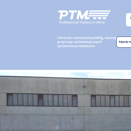
Centrum ruchomych podłóg, naczep,
przyczep i automatycznych
Pojazdy 
systemów przeładunku