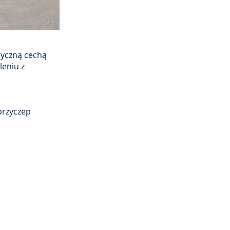
tyczną cechą
leniu z
przyczep