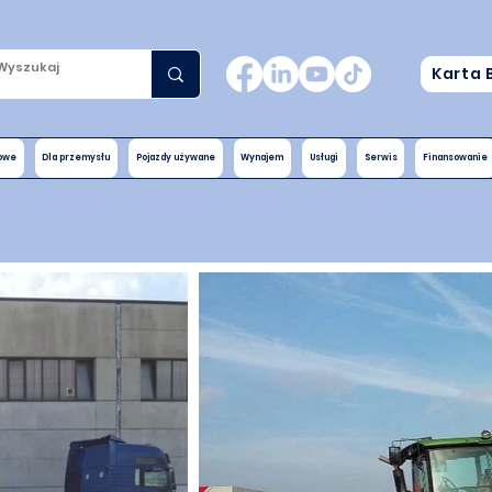
Karta 
nowe
Dla przemysłu
Pojazdy używane
Wynajem
Usługi
Serwis
Finansowanie