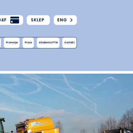
B&F
SKLEP
ENG
Promocje
Praca
Akademia PTM
Kontakt