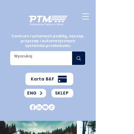
Centrum ruchomych podłóg, naczep,
przyczep i automatycznych
systemów przeładunku
Karta B&F
ENG
SKLEP