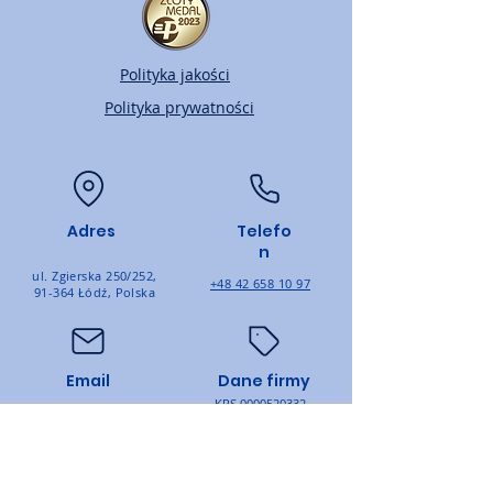
Polityka jakości
Polityka prywatności
Adres
Telefo
n
ul. Zgierska 250/252,
+48 42 658 10 97
91-364 Łódź, Polska
Email
Dane firmy
KRS
0000520332
biuro@ptmtrade.pl
NIP: PL
7262654841