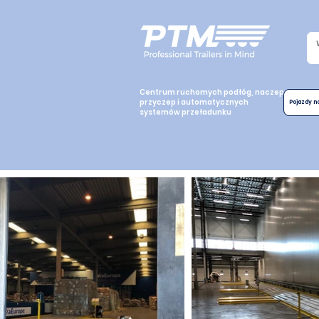
Centrum ruchomych podłóg, naczep,
przyczep i automatycznych
Pojazdy 
systemów przeładunku