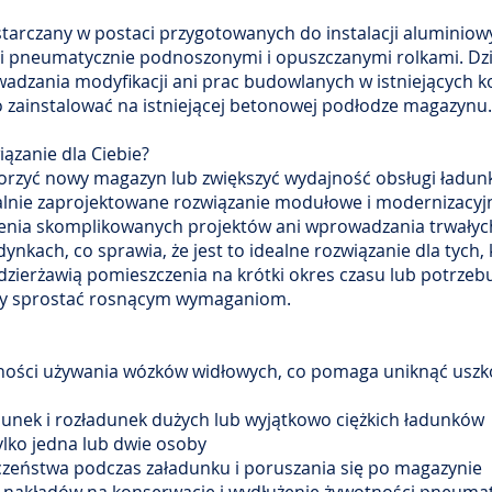
starczany w postaci przygotowanych do instalacji aluminiow
 pneumatycznie podnoszonymi i opuszczanymi rolkami. Dzi
adzania modyfikacji ani prac budowlanych w istniejących ko
 zainstalować na istniejącej betonowej podłodze magazynu.
iązanie dla Ciebie?
tworzyć nowy magazyn lub zwiększyć wydajność obsługi ładun
cjalnie zaprojektowane rozwiązanie modułowe i modernizacyj
enia skomplikowanych projektów ani wprowadzania trwałyc
dynkach, co sprawia, że jest to idealne rozwiązanie dla tych, 
dzierżawią pomieszczenia na krótki okres czasu lub potrzeb
by sprostać rosnącym wymaganiom.
zności używania wózków widłowych, co pomaga uniknąć uszk
adunek i rozładunek dużych lub wyjątkowo ciężkich ładunków
lko jedna lub dwie osoby
czeństwa podczas załadunku i poruszania się po magazynie