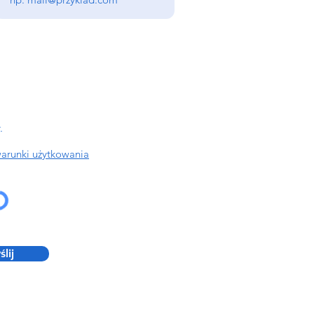
.
arunki użytkowania
lij