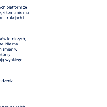
ych platform ze
ęki temu nie ma
nstrukcjach i
ków lotniczych,
ne. Nie ma
h zmian w
którzy
ują szybkiego
odzenia