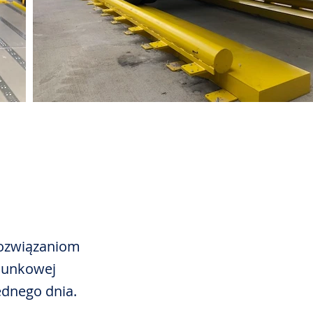
rozwiązaniom
adunkowej
ednego dnia.