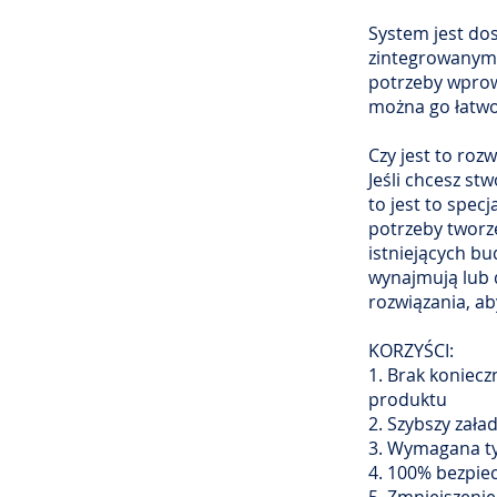
System jest do
zintegrowanymi
potrzeby wprow
można go łatwo
Czy jest to rozw
Jeśli chcesz s
to jest to spe
potrzeby tworz
istniejących bu
wynajmują lub 
rozwiązania, a
KORZYŚCI:
1. Brak koniec
produktu
2. Szybszy zał
3. Wymagana ty
4. 100% bezpie