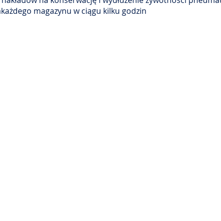
e nakładów na konserwację i wydłużenie żywotności pneuma
akażdego magazynu w ciągu kilku godzin