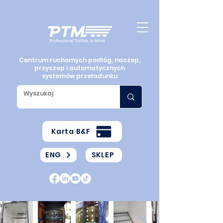
Centrum ruchomych podłóg, naczep,
przyczep i automatycznych
systemów przeładunku
Karta B&F
ENG
SKLEP