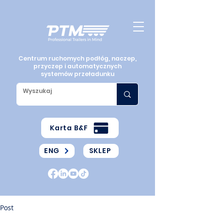
Centrum ruchomych podłóg, naczep,
przyczep i automatycznych
systemów przeładunku
Karta B&F
ENG
SKLEP
Post