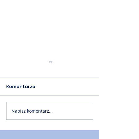
Komentarze
Napisz komentarz...
Akademia PTM cz. 60
Akademia PTM
📙
📙