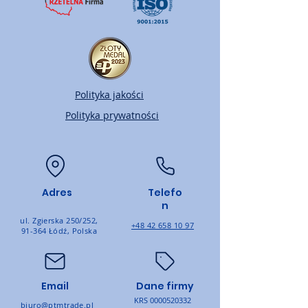
Polityka jakości
Polityka prywatności
Adres
Telefo
n
ul. Zgierska 250/252,
+48 42 658 10 97
91-364 Łódź, Polska
Email
Dane firmy
KRS
0000520332
biuro@ptmtrade.pl