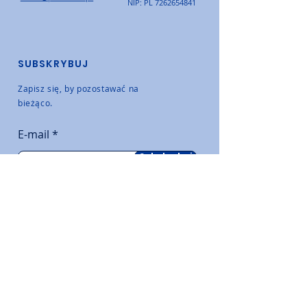
NIP: PL
7262654841
SUBSKRYBUJ
Zapisz się, by pozostawać na
bieżąco.
E-mail
Subskrybuj
OFICJALNY DYSTRYBUTOR: