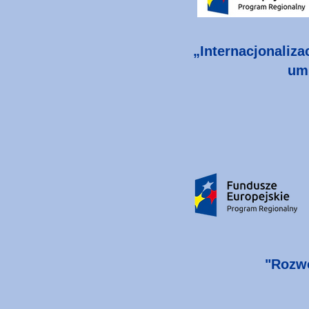
„Internacjonaliza
umi
"Rozwó