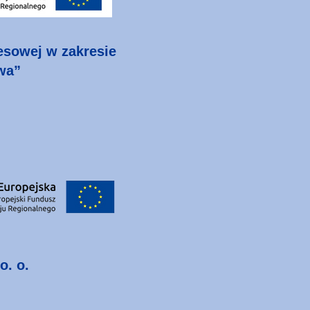
nesowej w zakresie
wa”
o. o.