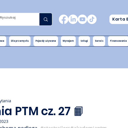
Karta 
nowe
Dla przemysłu
Pojazdy używane
Wynajem
Usługi
Serwis
Finansowanie
ytania
a PTM cz. 27 📙
2023