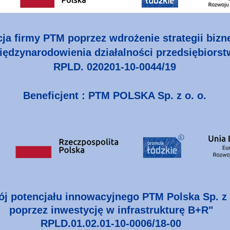
cja firmy PTM poprzez wdrożenie strategii biz
ędzynarodowienia działalności przedsiębiorst
RPLD. 020201-10-0044/19
Beneficjent : PTM POLSKA Sp. z o. o.
j potencjału innowacyjnego PTM Polska Sp. z 
poprzez inwestycję w infrastrukturę B+R"
RPLD.01.02.01-10-0006/18-00