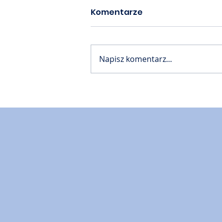
Komentarze
Napisz komentarz...
Akademia PTM cz. 61 📙