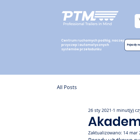
Centrum ruchomych podłóg, naczep,
przyczep i automatycznych
Pojazdy 
systemów przeładunku
All Posts
26 sty 2021
1 minut(y) cz
Akademi
Zaktualizowano:
14 mar 