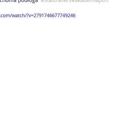
uchoma podłoga  
#stastrailers
#akademiaptm
k.com/watch/?v=2791746677749246