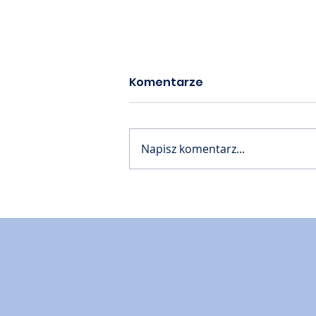
Komentarze
Napisz komentarz...
Akademia PTM cz. 61 📙