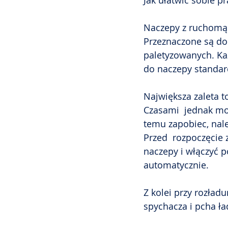
Jak ułatwić sobie 
Naczepy z ruchomą 
Przeznaczone są do 
paletyzowanych. Każ
do naczepy standar
Największa zaleta t
Czasami  jednak moż
temu zapobiec, nal
Przed  rozpoczęcie 
naczepy i włączyć p
automatycznie. 
Z kolei przy rozład
spychacza i pcha ła