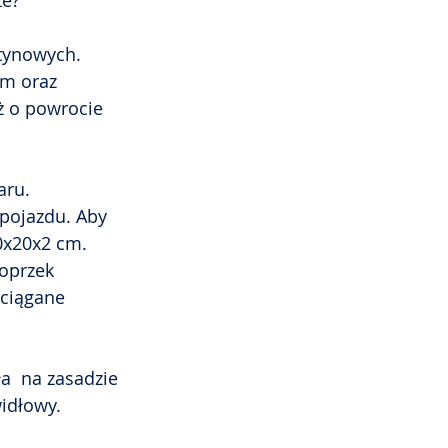
e? 
tynowych.  
em oraz 
ż o powrocie 
aru. 
 pojazdu. Aby 
0x20x2 cm. 
oprzek  
wciągane 
a  na zasadzie 
widłowy.