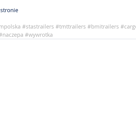
stronie 
mpolska
#stastrailers
#tmttrailers
#bmitrailers
#carg
#naczepa
#wywrotka