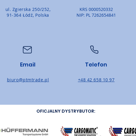
ul. Zgierska 250/252,
KRS 0000520332
91-364 Łódź, Polska
NIP: PL 7262654841
Email
Telefon
biuro@ptmtrade.pl
+48 42 658 10 97
OFICJALNY DYSTRYBUTOR: