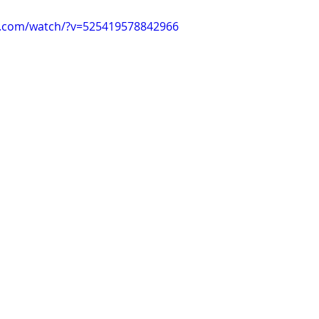
k.com/watch/?v=525419578842966