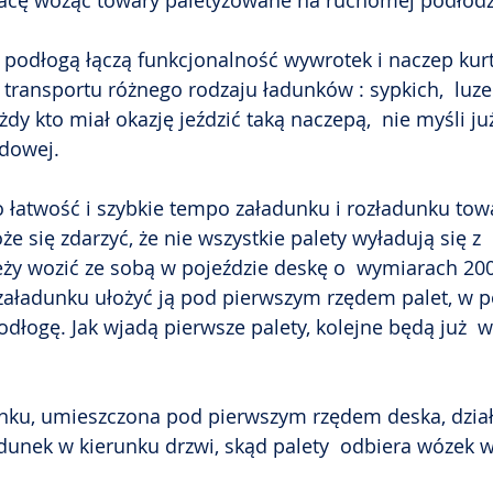
pracę wożąc towary paletyzowane na ruchomej podłodz
podłogą łączą funkcjonalność wywrotek i naczep kur
transportu różnego rodzaju ładunków : sypkich,  luz
dy kto miał okazję jeździć taką naczepą,  nie myśli ju
dowej. 
o łatwość i szybkie tempo załadunku i rozładunku tow
e się zdarzyć, że nie wszystkie palety wyładują się z 
eży wozić ze sobą w pojeździe deskę o  wymiarach 20
załadunku ułożyć ją pod pierwszym rzędem palet, w p
odłogę. Jak wjadą pierwsze palety, kolejne będą już  
unku, umieszczona pod pierwszym rzędem deska, dział
dunek w kierunku drzwi, skąd palety  odbiera wózek 