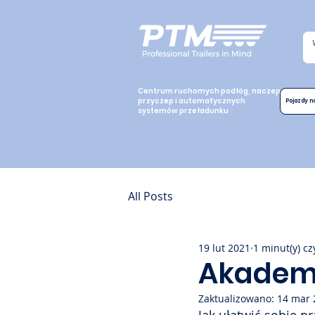
Centrum ruchomych podłóg, naczep,
przyczep i automatycznych
Pojazdy 
systemów przeładunku
All Posts
19 lut 2021
1 minut(y) cz
Akademi
Zaktualizowano:
14 mar 