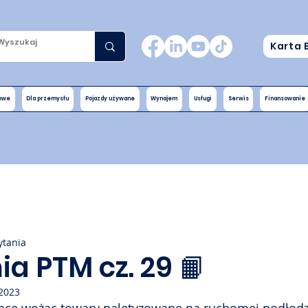
Karta 
nowe
Dla przemysłu
Pojazdy używane
Wynajem
Usługi
Serwis
Finansowanie
ytania
a PTM cz. 29 📙
2023