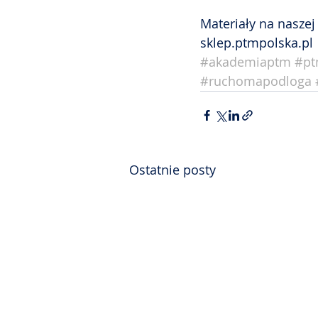
Materiały na naszej 
sklep.ptmpolska.pl
#akademiaptm
#pt
#ruchomapodloga
Ostatnie posty