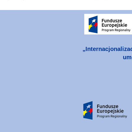
„Internacjonaliza
umi