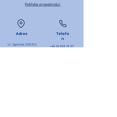
Polityka prywatności
Adres
Telefo
n
ul. Zgierska 250/252,
+48 42 658 10 97
91-364 Łódź, Polska
Email
Dane firmy
KRS
0000520332
biuro@ptmtrade.pl
NIP: PL
7262654841
SUBSKRYBUJ
Zapisz się, by pozostawać na
bieżąco.