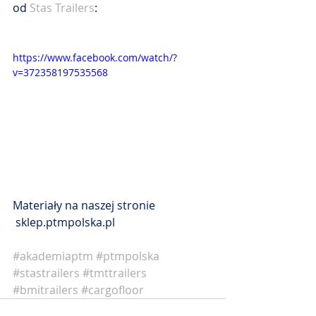
od 
Stas Trailers
:
https://www.facebook.com/watch/?
v=372358197535568
Materiały na naszej stronie 
 sklep.ptmpolska.pl
#akademiaptm
#ptmpolska
#stastrailers
#tmttrailers
#bmitrailers
#cargofloor