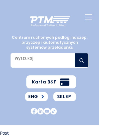
Centrum ruchomych podłóg, naczep,
przyczep i automatycznych
systemów przeładunku
Karta B&F
ENG
SKLEP
Post