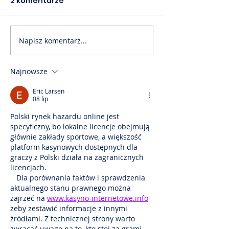
2 komentarze
Napisz komentarz...
Akademia PTM cz. 60
Akademia PTM
📙
📙
Najnowsze
Eric Larsen
08 lip
Polski rynek hazardu online jest 
specyficzny, bo lokalne licencje obejmują 
głównie zakłady sportowe, a większość 
platform kasynowych dostępnych dla 
graczy z Polski działa na zagranicznych 
licencjach. 
   Dla porównania faktów i sprawdzenia 
aktualnego stanu prawnego można 
zajrzeć na 
www.kasyno-internetowe.info
żeby zestawić informacje z innymi 
źródłami. Z technicznej strony warto 
zwracać uwagę na to, kto stoi za grami, 