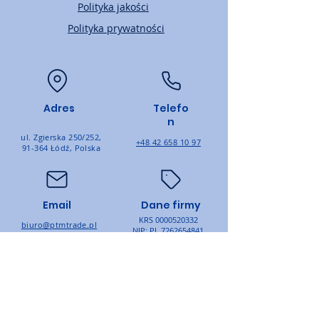
Polityka jakości
Polityka prywatności
Adres
Telefo
n
ul. Zgierska 250/252,
+48 42 658 10 97
91-364 Łódź, Polska
Email
Dane firmy
KRS
0000520332
biuro@ptmtrade.pl
NIP: PL
7262654841
SUBSKRYBUJ