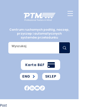
Centrum ruchomych podłóg, naczep,
przyczep i automatycznych
systemów przeładunku
Karta B&F
ENG
SKLEP
Post