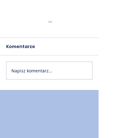
Komentarze
Napisz komentarz...
Akademia PTM cz. 60
Akademia PTM
📙
📙