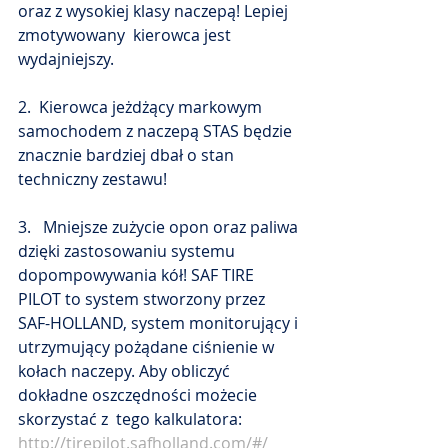
oraz z wysokiej klasy naczepą! Lepiej 
zmotywowany  kierowca jest 
wydajniejszy.
2.  Kierowca jeżdżący markowym 
samochodem z naczepą STAS będzie 
znacznie bardziej dbał o stan 
techniczny zestawu! 
3.   Mniejsze zużycie opon oraz paliwa 
dzięki zastosowaniu systemu  
dopompowywania kół! SAF TIRE 
PILOT to system stworzony przez  
SAF-HOLLAND, system monitorujący i 
utrzymujący pożądane ciśnienie w  
kołach naczepy. Aby obliczyć 
dokładne oszczędności możecie 
skorzystać z  tego kalkulatora: 
http://tirepilot.safholland.com/#/