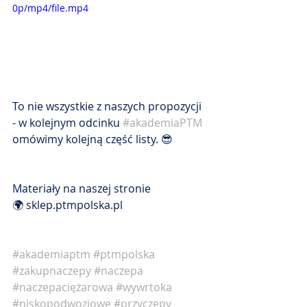
0p/mp4/file.mp4
To nie wszystkie z naszych propozycji 
- w kolejnym odcinku 
#akademiaPTM
omówimy kolejną część listy. 😎
Materiały na naszej stronie
🌍 sklep.ptmpolska.pl
#akademiaptm
#ptmpolska
#zakupnaczepy
#naczepa
#naczepaciężarowa
#wywrtoka
#niskopodwoziowe
#przyczepy