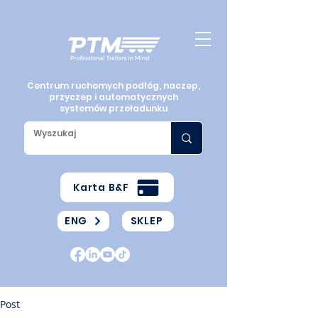
Centrum ruchomych podłóg, naczep,
przyczep i automatycznych
systemów przeładunku
Karta B&F
ENG
SKLEP
Post