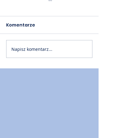
Komentarze
Napisz komentarz...
Akademia PTM cz. 60
Akademia PTM
📙
📙