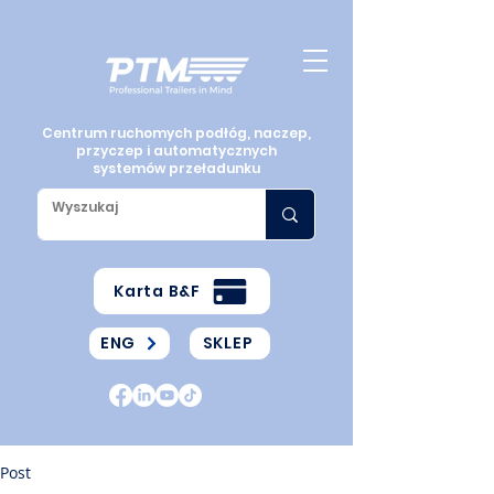
Centrum ruchomych podłóg, naczep,
przyczep i automatycznych
systemów przeładunku
Karta B&F
ENG
SKLEP
Post