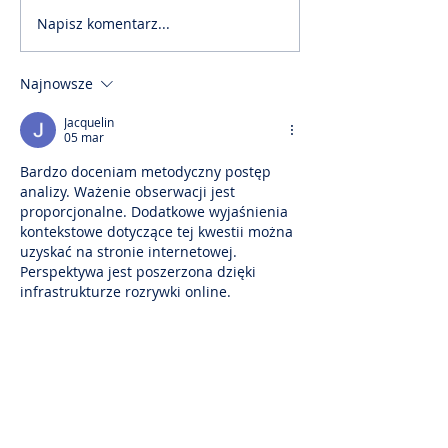
Napisz komentarz...
Akademia PTM cz. 60
Akademia PTM
📙
📙
Najnowsze
Jacquelin
05 mar
Bardzo doceniam metodyczny postęp 
analizy. Ważenie obserwacji jest 
proporcjonalne. Dodatkowe wyjaśnienia 
kontekstowe dotyczące tej kwestii można 
uzyskać na stronie internetowej. 
Perspektywa jest poszerzona dzięki 
infrastrukturze rozrywki online.