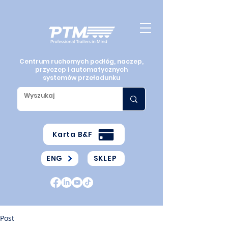
Centrum ruchomych podłóg, naczep,
przyczep i automatycznych
systemów przeładunku
Karta B&F
ENG
SKLEP
Post