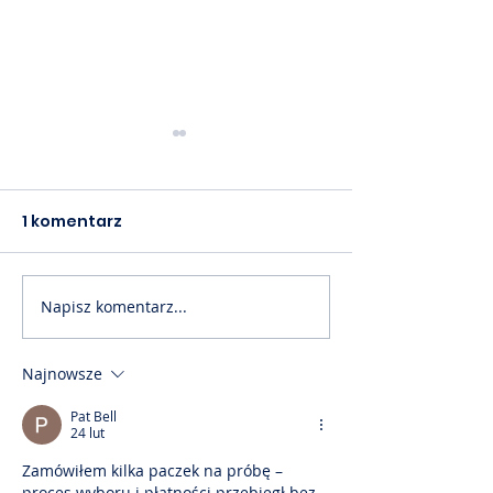
1 komentarz
Napisz komentarz...
Akademia PTM cz. 60
Akademia PTM
📙
📙
Najnowsze
Pat Bell
24 lut
Zamówiłem kilka paczek na próbę – 
proces wyboru i płatności przebiegł bez 