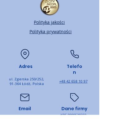
Polityka jakości
Polityka prywatności
Adres
Telefo
n
ul. Zgierska 250/252,
+48 42 658 10 97
91-364 Łódź, Polska
Email
Dane firmy
KRS
0000520332
biuro@ptmtrade.pl
NIP: PL
7262654841