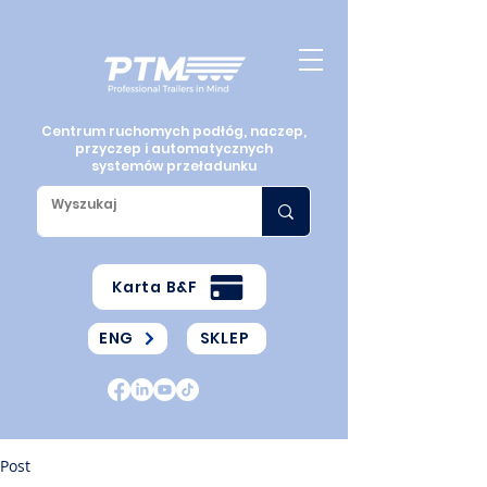
Centrum ruchomych podłóg, naczep,
przyczep i automatycznych
systemów przeładunku
Karta B&F
ENG
SKLEP
Post