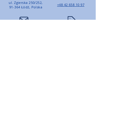
ul. Zgierska 250/252,
+48 42 658 10 97
91-364 Łódź, Polska
Email
Dane firmy
KRS
0000520332
biuro@ptmtrade.pl
NIP: PL
7262654841
SUBSKRYBUJ
Zapisz się, by pozostawać na
bieżąco.
E-mail
Subskrybuj