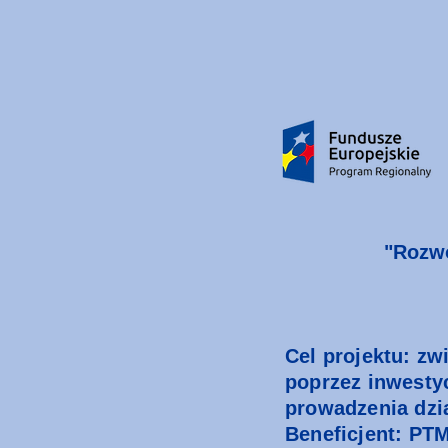
"Rozwó
Cel projektu: z
poprzez inwesty
prowadzenia dzia
Beneficjent: PTM