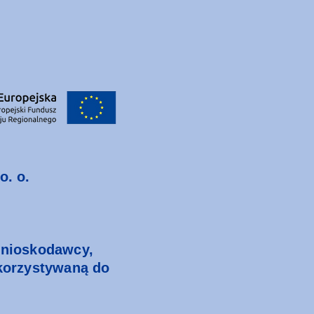
o. o.
Wnioskodawcy,
korzystywaną do