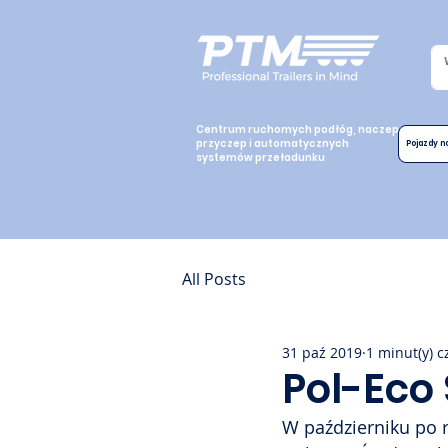
Centrum ruchomych podłóg, naczep,
przyczep i automatycznych
Pojazdy 
systemów przeładunku
All Posts
31 paź 2019
1 minut(y) c
Pol-Eco
W październiku po 