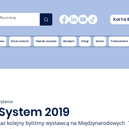
Karta 
nowe
Dla przemysłu
Pojazdy używane
Wynajem
Usługi
Serwis
Finansowanie
zytania
 System 2019
raz kolejny byliśmy wystawcą na Międzynarodowych  