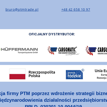
biuro@ptmtrade.pl
+48 42 658 10 97
OFICJALNY DYSTRYBUTOR:
cja firmy PTM poprzez wdrożenie strategii biz
ędzynarodowienia działalności przedsiębiorst
RPLD. 020201-10-0044/19