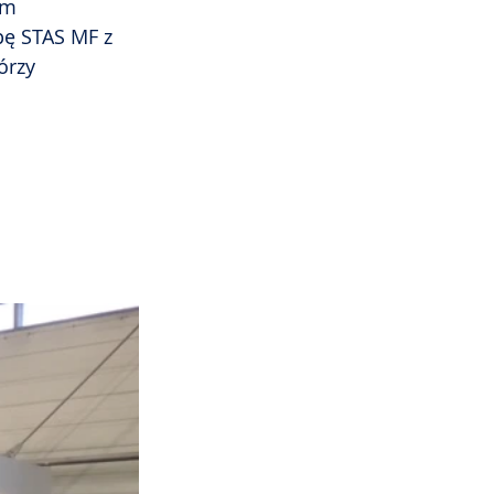
ym 
ę STAS MF z 
órzy 