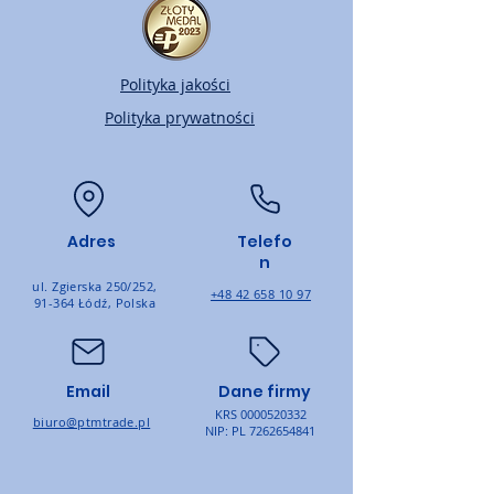
Polityka jakości
Polityka prywatności
Adres
Telefo
n
ul. Zgierska 250/252,
+48 42 658 10 97
91-364 Łódź, Polska
Email
Dane firmy
KRS
0000520332
biuro@ptmtrade.pl
NIP: PL
7262654841