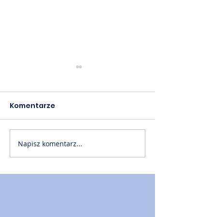
Komentarze
Napisz komentarz...
Akademia PTM cz. 60
Akademia PTM
📙
📙