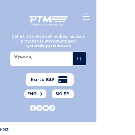
Centrum ruchomych podłóg, naczep,
przyczep i automatycznych
systemów przeładunku
Karta B&F
ENG
SKLEP
Post