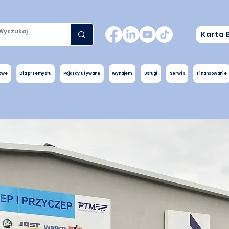
Karta 
nowe
Dla przemysłu
Pojazdy używane
Wynajem
Usługi
Serwis
Finansowanie