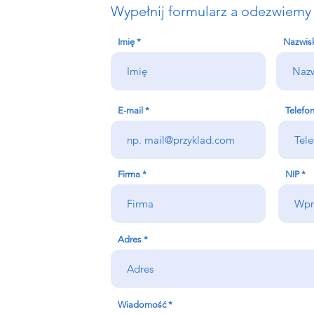
Wypełnij formularz a odezwiemy 
Imię
Nazwis
E-mail
Telefo
NAMI
Firma
NIP
arancji
Adres
Wiadomość