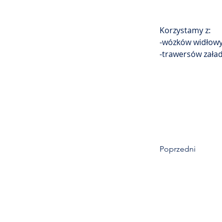
Korzystamy z:
-wózków widłow
-trawersów zał
Poprzedni