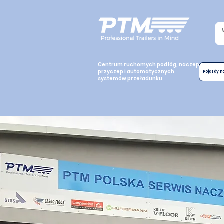
Centrum ruchomych podłóg, naczep,
przyczep i automatycznych
Pojazdy 
systemów przeładunku