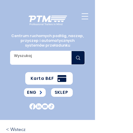
Centrum ruchomych podłóg, naczep,
przyczep i automatycznych
systemów przeładunku
Karta B&F
ENG
SKLEP
< Wstecz