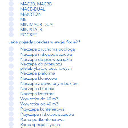
MAC2B, MAC3B
MACB-DUAL
MAKRTON
MB
MINIMACB-DUAL
MINISTATB
POCKET
W
Jakie pojazdy posidasz w swojej flocie?
*
y
Naczepa z ruchomą podłogą
m
a
Naczepa niskopodwoziowa
g
Naczepa do przewozu szkła
a
Naczepa do przewozu
n
prefabrykatów betonowych
e
Naczepa plaforma
Naczepa kłonicowa
Naczepa z otwieranym bokiem
Naczepa chłodnia
Naczepa izoterma
Wywrotka do 40 m3
Wywrotka od 40 m3
Przyczepa kontenerowa
Przyczepa niskopodwoziowa
Rama podkontenerowa
Rama specjalistyczna