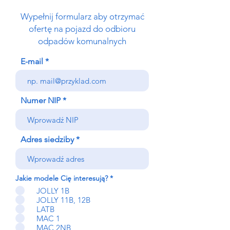
Wypełnij formularz aby otrzymać
ofertę na pojazd do odbioru
odpadów komunalnych
E-mail
Numer NIP
Adres siedziby
W
Jakie modele Cię interesują?
*
y
JOLLY 1B
m
a
JOLLY 11B, 12B
g
LATB
a
MAC 1
n
MAC 2NB
e