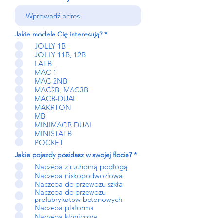
W
Jakie modele Cię interesują?
*
y
JOLLY 1B
m
a
JOLLY 11B, 12B
g
LATB
a
MAC 1
n
MAC 2NB
e
MAC2B, MAC3B
MACB-DUAL
MAKRTON
MB
MINIMACB-DUAL
MINISTATB
POCKET
W
Jakie pojazdy posidasz w swojej flocie?
*
y
Naczepa z ruchomą podłogą
m
a
Naczepa niskopodwoziowa
g
Naczepa do przewozu szkła
a
Naczepa do przewozu
n
prefabrykatów betonowych
e
Naczepa plaforma
Naczepa kłonicowa