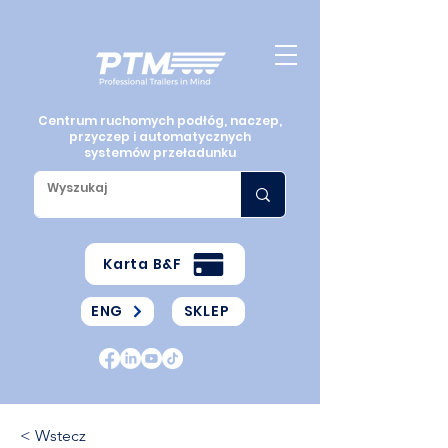
Centrum ruchomych podłóg, naczep,
przyczep i automatycznych
systemów przeładunku
Karta B&F
ENG
SKLEP
< Wstecz