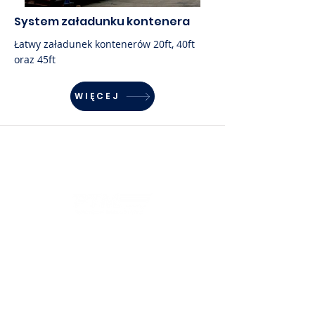
System załadunku kontenera
Łatwy załadunek kontenerów 20ft, 40ft
oraz 45ft
WIĘCEJ
SKONTAKTUJ SIĘ Z NAMI
Tomasz Bartoszewicz
Dyrektor Zarządzający