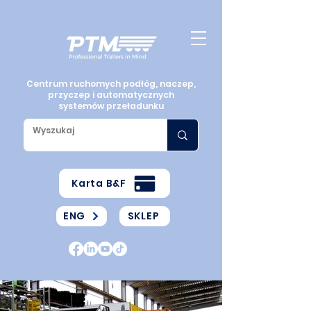
Centrum ruchomych podłóg, naczep,
przyczep i automatycznych
systemów przeładunku
Karta B&F
ENG
SKLEP