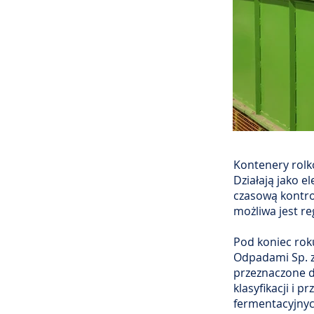
Kontenery rolk
Działają jako e
czasową kontro
możliwa jest re
Pod koniec rok
Odpadami Sp. z
przeznaczone d
klasyfikacji i
fermentacyjnyc