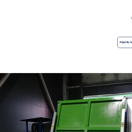
Centrum ruchomych podłóg, naczep,
przyczep i automatycznych
Pojazdy 
systemów przeładunku