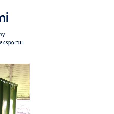
mi
my
ansportu i