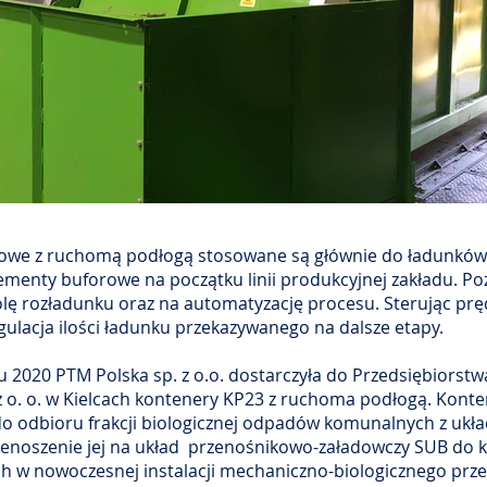
owe z ruchomą podłogą stosowane są głównie do ładunków 
lementy buforowe na początku linii produkcyjnej zakładu. Po
lę rozładunku oraz na automatyzację procesu. Sterując prę
gulacja ilości ładunku przekazywanego na dalsze etapy.
u 2020 PTM Polska sp. z o.o. dostarczyła do Przedsiębiorst
 o. o. w Kielcach kontenery KP23 z ruchoma podłogą. Kont
o odbioru frakcji biologicznej odpadów komunalnych z ukł
 przenoszenie jej na układ przenośnikowo-załadowczy SUB do
h w nowoczesnej instalacji mechaniczno-biologicznego prz