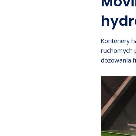
Movi
hydr
Kontenery 
ruchomych p
dozowania fr