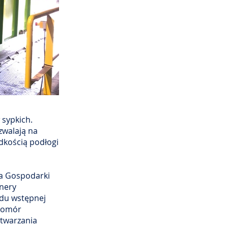
sypkich.
zwalają na
dkością podłogi
wa Gospodarki
enery
adu wstępnej
 komór
etwarzania