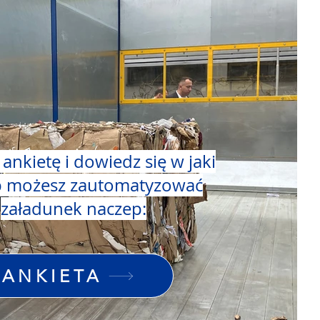
 ankietę i dowiedz się w jaki
 możesz zautomatyzować
załadunek naczep:
ANKIETA