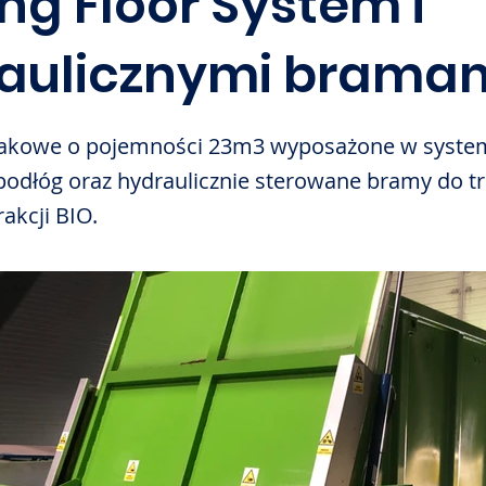
ng Floor System i
aulicznymi brama
hakowe o pojemności 23m3 wyposażone w syste
odłóg oraz hydraulicznie sterowane bramy do tr
akcji BIO.