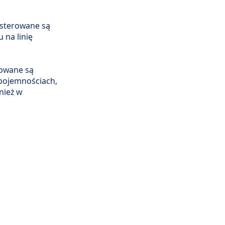
 sterowane są
 na linię
kowane są
pojemnościach,
nież w