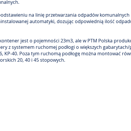
nalnych.
odstawieniu na linię przetwarzania odpadów komunalnych
instalowanej automatyki, dozując odpowiednią ilość odpadu
kontener jest o pojemności 23m3, ale w PTM Polska produ
ery z systemem ruchomej podłogi o większych gabarytach/
36, KP-40. Poza tym ruchomą podłogę można montować rów
rskich 20, 40 i 45 stopowych.