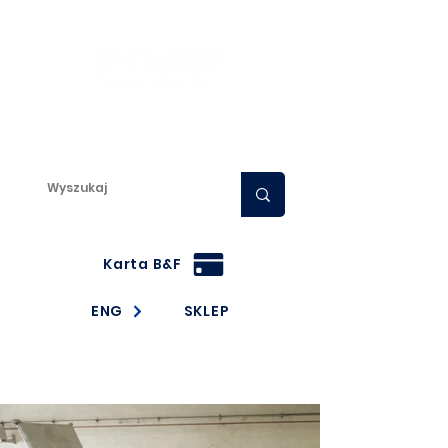
Centrum ruchomych podłóg, naczep,
przyczep i automatycznych
systemów przeładunku
Karta B&F
ENG
SKLEP