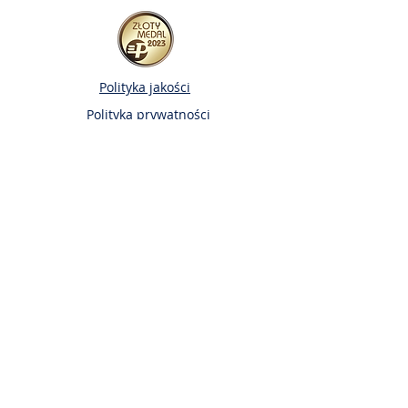
Polityka jakości
Polityka prywatności
Adres
Telefo
n
ul. Zgierska 250/252,
+48 42 658 10 97
91-364 Łódź, Polska
Email
Dane firmy
KRS
0000520332
biuro@ptmtrade.pl
NIP: PL
7262654841