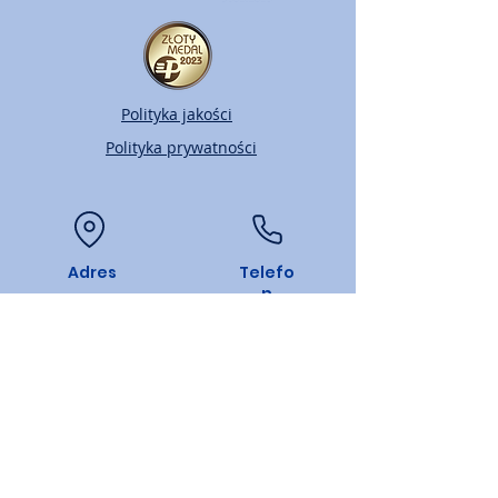
Polityka jakości
Polityka prywatności
Adres
Telefo
n
ul. Zgierska 250/252,
+48 42 658 10 97
91-364 Łódź, Polska
Email
Dane firmy
KRS
0000520332
biuro@ptmtrade.pl
NIP: PL
7262654841