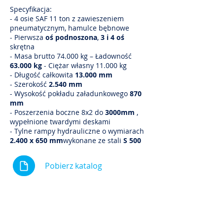
Specyfikacja:
- 4 osie SAF 11 ton z zawieszeniem
pneumatycznym, hamulce bębnowe
- Pierwsza
oś podnoszona
,
3 i 4 oś
skrętna
- Masa brutto 74.000 kg – Ładowność
63.000 kg
- Ciężar własny 11.000 kg
- Długość całkowita
13.000 mm
- Szerokość
2.540 mm
- Wysokość pokładu załadunkowego
870
mm
- Poszerzenia boczne 8x2 do
3000mm
,
wypełnione twardymi deskami
- Tylne rampy hydrauliczne o wymiarach
2.400 x 650 mm
wykonane ze stali
S 500
Pobierz katalog