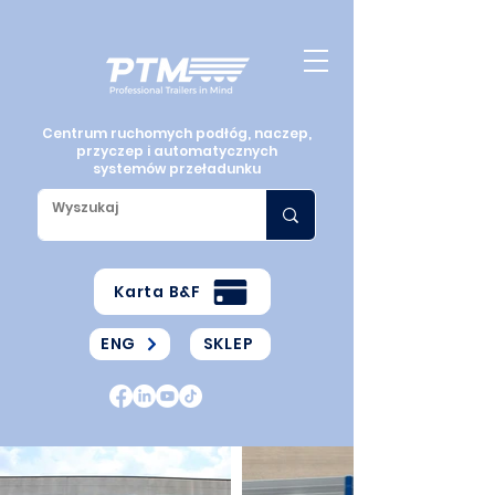
Centrum ruchomych podłóg, naczep,
przyczep i automatycznych
systemów przeładunku
Karta B&F
ENG
SKLEP