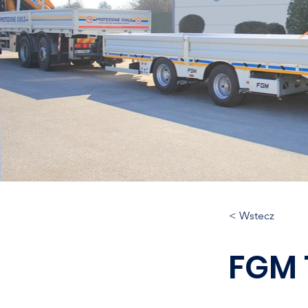
< Wstecz
FGM 