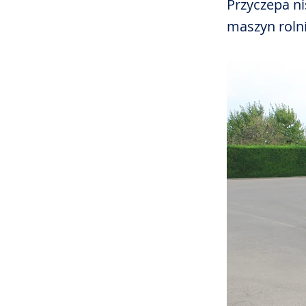
Przyczepa n
maszyn roln