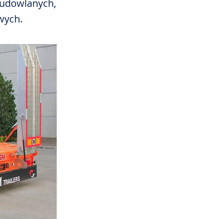
budowlanych,
wych.