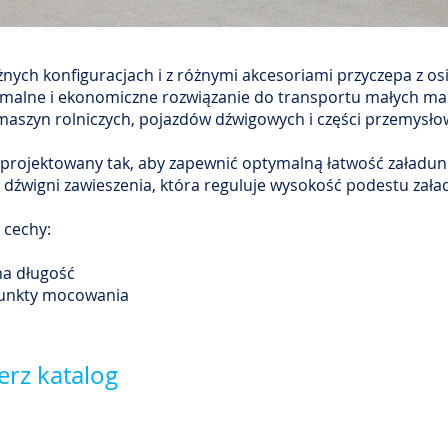
nych konfiguracjach i z różnymi akcesoriami przyczepa z os
malne i ekonomiczne rozwiązanie do transportu małych ma
aszyn rolniczych, pojazdów dźwigowych i części przemysł
aprojektowany tak, aby zapewnić optymalną łatwość załadun
dźwigni zawieszenia, która reguluje wysokość podestu zał
 cechy:
na długość
punkty mocowania
erz katalog