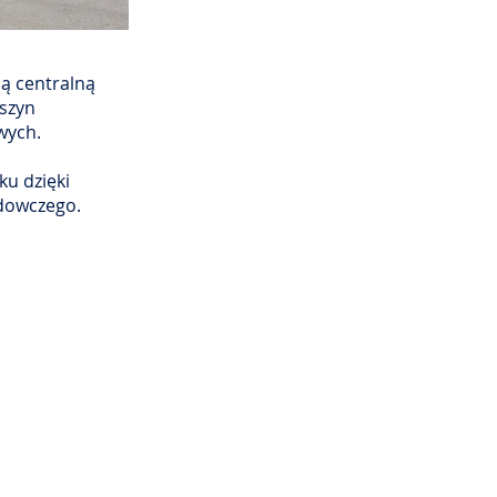
ią centralną
szyn
owych.
ku dzięki
adowczego.