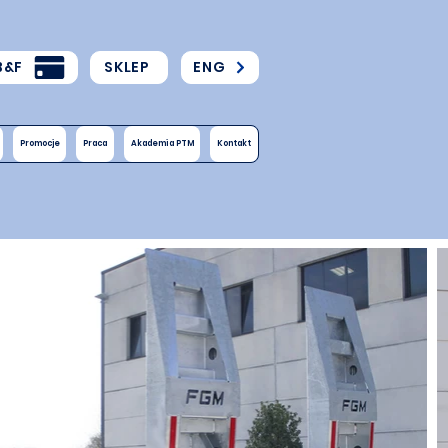
B&F
SKLEP
ENG
Promocje
Praca
Akademia PTM
Kontakt