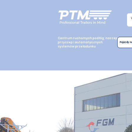
Centrum ruchomych podłóg, naczep,
przyczep i automatycznych
Pojazdy 
systemów przeładunku