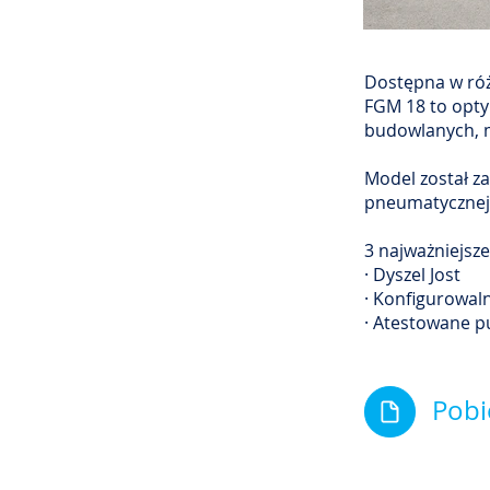
Dostępna w róż
FGM 18 to opty
budowlanych, m
Model został z
pneumatycznej 
3 najważniejsze
· Dyszel Jost
· Konfigurowal
· Atestowane 
Pobi