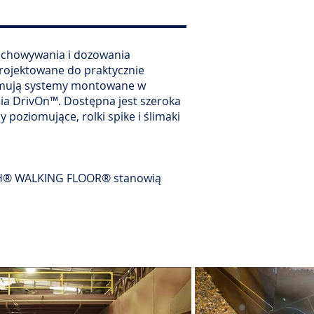
echowywania i dozowania
projektowane do praktycznie
bejmują systemy montowane w
nia DrivOn™. Dostępna jest szeroka
poziomujące, rolki spike i ślimaki
ITH® WALKING FLOOR® stanowią