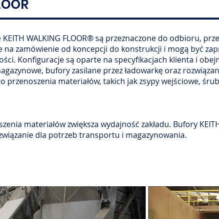
LOOR
e KEITH WALKING FLOOR® są przeznaczone do odbioru, prz
e na zamówienie od koncepcji do konstrukcji i mogą być za
ści. Konfiguracje są oparte na specyfikacjach klienta i o
magazynowe, bufory zasilane przez ładowarkę oraz rozwiąza
rzenoszenia materiałów, takich jak zsypy wejściowe, śruby 
zenia materiałów zwiększa wydajność zakładu. Bufory KE
wiązanie dla potrzeb transportu i magazynowania.