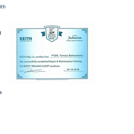
ith
d
a