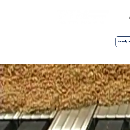
Centrum ruchomych podłóg, naczep,
przyczep i automatycznych
Pojazdy 
systemów przeładunku