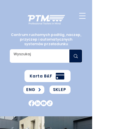
Centrum ruchomych podłóg, naczep,
przyczep i automatycznych
systemów przeładunku
Karta B&F
ENG
SKLEP