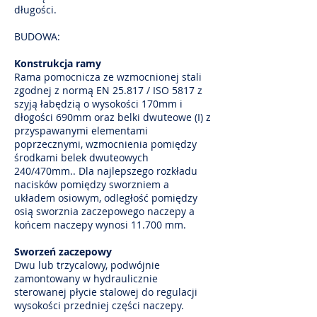
długości.
BUDOWA:
Konstrukcja ramy
Rama pomocnicza ze wzmocnionej stali
zgodnej z normą EN 25.817 / ISO 5817 z
szyją łabędzią o wysokości 170mm i
dłogości 690mm oraz belki dwuteowe (I) z
przyspawanymi elementami
poprzecznymi, wzmocnienia pomiędzy
środkami belek dwuteowych
240/470mm.. Dla najlepszego rozkładu
nacisków pomiędzy sworzniem a
układem osiowym, odległość pomiędzy
osią sworznia zaczepowego naczepy a
końcem naczepy wynosi 11.700 mm.
Sworzeń zaczepowy
Dwu lub trzycalowy, podwójnie
zamontowany w hydraulicznie
sterowanej płycie stalowej do regulacji
wysokości przedniej części naczepy.