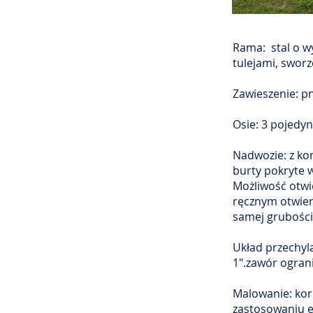
Rama: stal o wy
tulejami, swor
Zawieszenie:
p
Osie: 3 pojedyn
Nadwozie: z kon
burty pokryte 
Możliwość otwi
ręcznym otwier
samej grubości 
Układ przechyl
1".zawór ograni
Malowanie: kor
zastosowaniu e