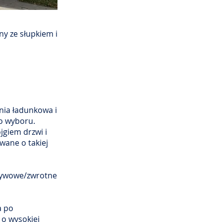
ny ze słupkiem i
ynia ładunkowa i
o wyboru.
jgiem drzwi i
ane o takiej
pływowe/zwrotne
a po
o wysokiej