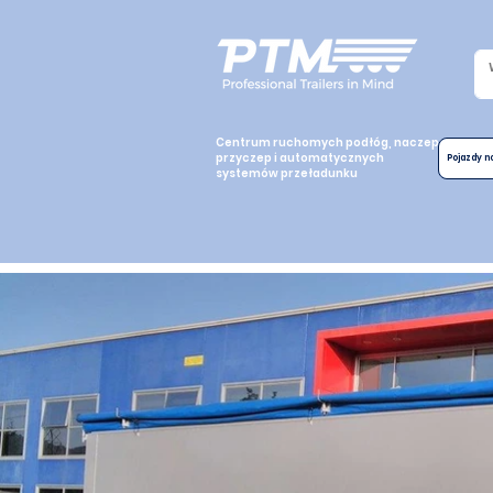
Centrum ruchomych podłóg, naczep,
przyczep i automatycznych
Pojazdy 
systemów przeładunku