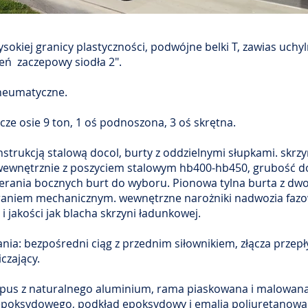
sokiej granicy plastyczności, podwójne belki T, zawias uchyl
zeń zaczepowy siodła 2".
neumatyczne.
cze osie 9 ton, 1 oś podnoszona, 3 oś skrętna.
strukcją stalową docol, burty z oddzielnymi słupkami. skrz
wewnętrznie z poszyciem stalowym hb400-hb450, grubość d
erania bocznych burt do wyboru. Pionowa tylna burta z dwo
aniem mechanicznym. wewnętrzne narożniki nadwozia fazow
i jakości jak blacha skrzyni ładunkowej.
ania: bezpośredni ciąg z przednim siłownikiem, złącza prze
czający.
pus z naturalnego aluminium, rama piaskowana i malowan
poksydowego, podkład epoksydowy i emalia poliuretanowa 