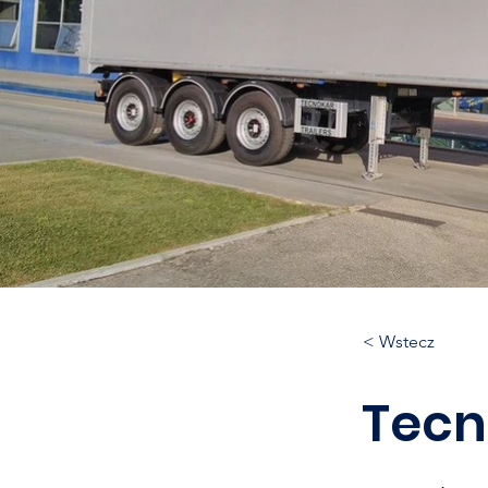
< Wstecz
Tecn